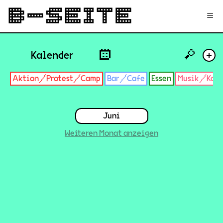
✉
Login
Signup
≡
🔎
Kalender
+
Aktion/Protest/Camp
Bar/Cafe
Essen
Musik/Konz
Juni
Weiteren Monat anzeigen