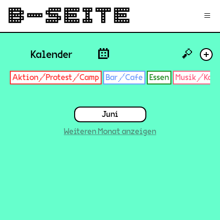
✉
Login
Signup
≡
🔎
Kalender
+
Aktion/Protest/Camp
Bar/Cafe
Essen
Musik/Konz
Juni
Weiteren Monat anzeigen