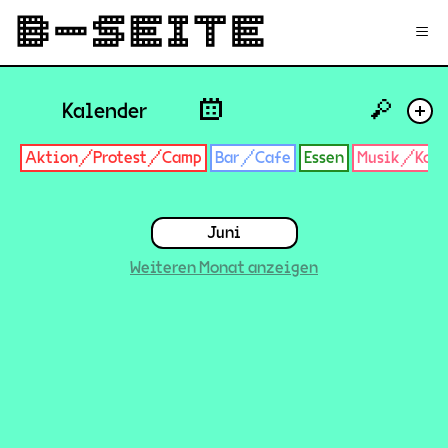
✉
Login
Signup
≡
🔎
Kalender
+
Aktion/Protest/Camp
Bar/Cafe
Essen
Musik/Konz
Juni
Weiteren Monat anzeigen