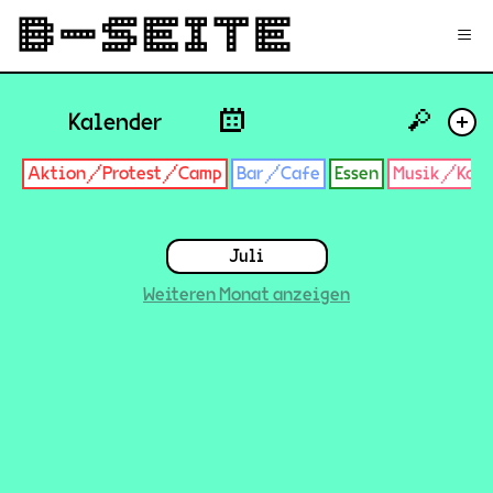
✉
Login
Signup
≡
🔎
Kalender
+
Aktion/Protest/Camp
Bar/Cafe
Essen
Musik/Konz
Juli
Weiteren Monat anzeigen