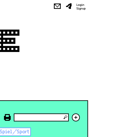
✉
Login
Signup
+
Spiel/Sport