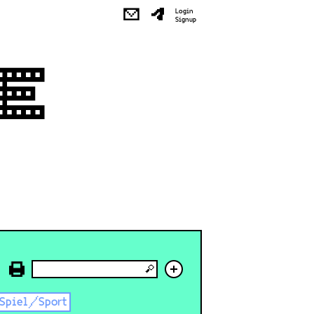
✉
Login
Signup
+
Spiel/Sport