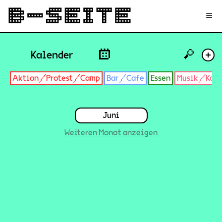
✉
Login
Signup
≡
🔎
Kalender
+
Aktion/Protest/Camp
Bar/Cafe
Essen
Musik/Konz
Juni
Weiteren Monat anzeigen