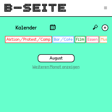
✉
Login
Signup
≡
🔎
Kalender
+
Aktion/Protest/Camp
Bar/Cafe
Film
Essen
Musik
August
Weiteren Monat anzeigen